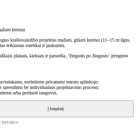
 mažam kiemui
tas kraštovaizdžio projektas mažam, giliam kiemui (11–15 m ilgio,
as teikiamas estetikai ir jaukumui.
aiškiais planais, kiekiais ir paruošta‚ ‘žingsnis po žingsnio‘ įrengimo
avininkams, norintiems privatumo miesto aplinkoje;
s sprendimo be individualaus projektavimo proceso;
atiems arba perduoti rangovui.
Į krepšelį
_THYMUS