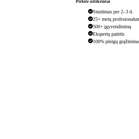
Pirkite užtikrintai
Siuntimas per 2–3 d.
25+ metų profesionalu
500+ įgyvendinimų
Ekspertų patirtis
100% pinigų grąžinima