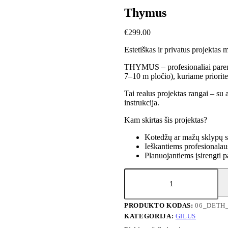
Thymus
€
299.00
Estetiškas ir privatus projektas
THYMUS – profesionaliai pareng
7–10 m pločio), kuriame prioritet
Tai realus projektas rangai – su 
instrukcija.
Kam skirtas šis projektas?
Kotedžų ar mažų sklypų s
Ieškantiems profesionalau
Planuojantiems įsirengti p
produkto
kiekis:
Thymus
PRODUKTO KODAS:
06_DETH
KATEGORIJA:
GILUS