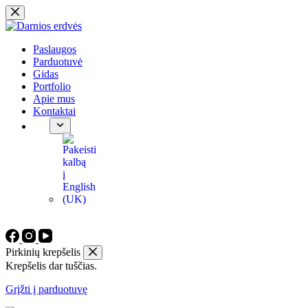
Pereiti
prie
turinio
Paslaugos
Parduotuvė
Gidas
Portfolio
Apie mus
Kontaktai
Pirkinių krepšelis
Krepšelis dar tuščias.
Grįžti į parduotuvę