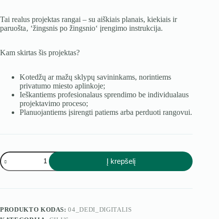
Tai realus projektas rangai – su aiškiais planais, kiekiais ir
paruošta‚ ‘žingsnis po žingsnio‘ įrengimo instrukcija.
Kam skirtas šis projektas?
Kotedžų ar mažų sklypų savininkams, norintiems
privatumo miesto aplinkoje;
Ieškantiems profesionalaus sprendimo be individualaus
projektavimo proceso;
Planuojantiems įsirengti patiems arba perduoti rangovui.
produkto
Į krepšelį
kiekis:
Digitalis
PRODUKTO KODAS:
04_DEDI_DIGITALIS