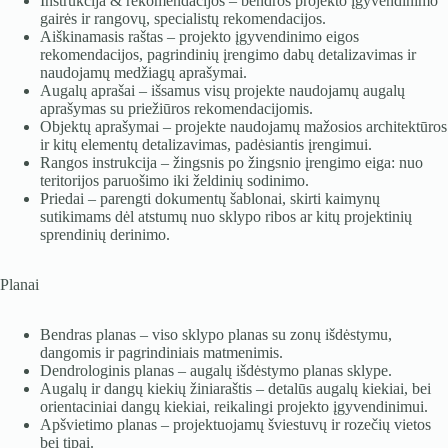
Instrukcija & rekomendacijos – bendros projekto įgyvendinimo
gairės ir rangovų, specialistų rekomendacijos.
Aiškinamasis raštas – projekto įgyvendinimo eigos
rekomendacijos, pagrindinių įrengimo dabų detalizavimas ir
naudojamų medžiagų aprašymai.
Augalų aprašai – išsamus visų projekte naudojamų augalų
aprašymas su priežiūros rekomendacijomis.
Objektų aprašymai – projekte naudojamų mažosios architektūros
ir kitų elementų detalizavimas, padėsiantis įrengimui.
Rangos instrukcija – žingsnis po žingsnio įrengimo eiga: nuo
teritorijos paruošimo iki želdinių sodinimo.
Priedai – parengti dokumentų šablonai, skirti kaimynų
sutikimams dėl atstumų nuo sklypo ribos ar kitų projektinių
sprendinių derinimo.
Planai
Bendras planas – viso sklypo planas su zonų išdėstymu,
dangomis ir pagrindiniais matmenimis.
Dendrologinis planas – augalų išdėstymo planas sklype.
Augalų ir dangų kiekių žiniaraštis – detalūs augalų kiekiai, bei
orientaciniai dangų kiekiai, reikalingi projekto įgyvendinimui.
Apšvietimo planas – projektuojamų šviestuvų ir rozečių vietos
bei tipai.