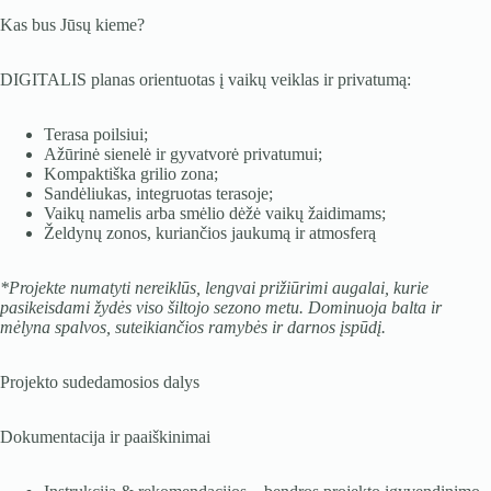
Kas bus Jūsų kieme?
DIGITALIS planas orientuotas į vaikų veiklas ir privatumą:
Terasa poilsiui;
Ažūrinė sienelė ir gyvatvorė privatumui;
Kompaktiška grilio zona;
Sandėliukas, integruotas terasoje;
Vaikų namelis arba smėlio dėžė vaikų žaidimams;
Želdynų zonos, kuriančios jaukumą ir atmosferą
*Projekte numatyti nereiklūs, lengvai prižiūrimi augalai, kurie
pasikeisdami žydės viso šiltojo sezono metu. Dominuoja balta ir
mėlyna spalvos, suteikiančios ramybės ir darnos įspūdį.
Projekto sudedamosios dalys
Dokumentacija ir paaiškinimai