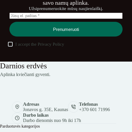
savo namų aplinka.
Užsiprenumeruokite mūsų naujienlaiškį.
Prenumeruoti
I accept the
Privacy Policy
Darnios erdvės
Aplinka kviečianti gyventi.
Adresas
Telefonas
Jonavos g. 35E, Kaunas
+370 601 71996
Darbo laikas
Darbo dienomis nuo 9h iki 17h
Parduotuvės kategorijos