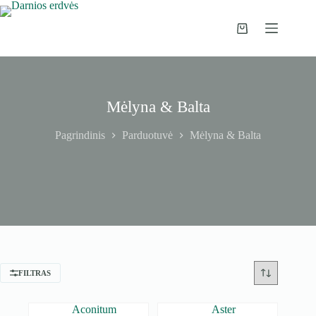
Pereiti
prie
turinio
Pirkinių
krepšelis
Mėlyna & Balta
Pagrindinis
Parduotuvė
Mėlyna & Balta
FILTRAS