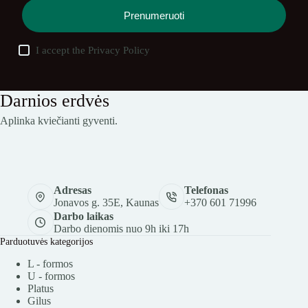
Prenumeruoti
I accept the
Privacy Policy
Darnios erdvės
Aplinka kviečianti gyventi.
Adresas
Telefonas
Jonavos g. 35E, Kaunas
+370 601 71996
Darbo laikas
Darbo dienomis nuo 9h iki 17h
Parduotuvės kategorijos
L - formos
U - formos
Platus
Gilus