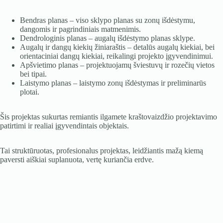
Bendras planas – viso sklypo planas su zonų išdėstymu,
dangomis ir pagrindiniais matmenimis.
Dendrologinis planas – augalų išdėstymo planas sklype.
Augalų ir dangų kiekių žiniaraštis – detalūs augalų kiekiai, bei
orientaciniai dangų kiekiai, reikalingi projekto įgyvendinimui.
Apšvietimo planas – projektuojamų šviestuvų ir rozečių vietos
bei tipai.
Laistymo planas – laistymo zonų išdėstymas ir preliminarūs
plotai.
Šis projektas sukurtas remiantis ilgamete kraštovaizdžio projektavimo
patirtimi ir realiai įgyvendintais objektais.
Tai struktūruotas, profesionalus projektas, leidžiantis mažą kiemą
paversti aiškiai suplanuota, vertę kuriančia erdve.