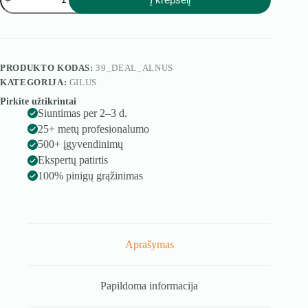
kiekis:
Alnus
PRODUKTO KODAS:
39_DEAL_ALNUS
KATEGORIJA:
GILUS
Pirkite užtikrintai
Siuntimas per 2–3 d.
25+ metų profesionalumo
500+ įgyvendinimų
Ekspertų patirtis
100% pinigų grąžinimas
Aprašymas
Papildoma informacija