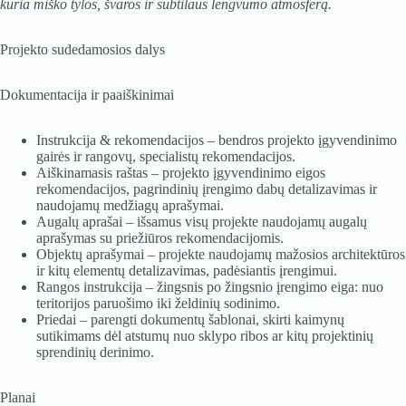
kuria miško tylos, švaros ir subtilaus lengvumo atmosferą.
Projekto sudedamosios dalys
Dokumentacija ir paaiškinimai
Instrukcija & rekomendacijos – bendros projekto įgyvendinimo
gairės ir rangovų, specialistų rekomendacijos.
Aiškinamasis raštas – projekto įgyvendinimo eigos
rekomendacijos, pagrindinių įrengimo dabų detalizavimas ir
naudojamų medžiagų aprašymai.
Augalų aprašai – išsamus visų projekte naudojamų augalų
aprašymas su priežiūros rekomendacijomis.
Objektų aprašymai – projekte naudojamų mažosios architektūros
ir kitų elementų detalizavimas, padėsiantis įrengimui.
Rangos instrukcija – žingsnis po žingsnio įrengimo eiga: nuo
teritorijos paruošimo iki želdinių sodinimo.
Priedai – parengti dokumentų šablonai, skirti kaimynų
sutikimams dėl atstumų nuo sklypo ribos ar kitų projektinių
sprendinių derinimo.
Planai