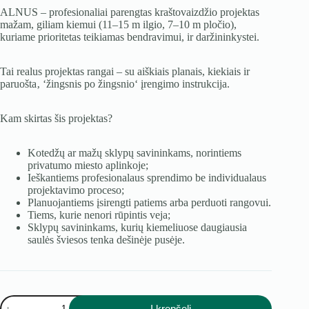
ALNUS – profesionaliai parengtas kraštovaizdžio projektas
mažam, giliam kiemui (11–15 m ilgio, 7–10 m pločio),
kuriame prioritetas teikiamas bendravimui, ir daržininkystei.
Tai realus projektas rangai – su aiškiais planais, kiekiais ir
paruošta‚ ‘žingsnis po žingsnio‘ įrengimo instrukcija.
Kam skirtas šis projektas?
Kotedžų ar mažų sklypų savininkams, norintiems
privatumo miesto aplinkoje;
Ieškantiems profesionalaus sprendimo be individualaus
projektavimo proceso;
Planuojantiems įsirengti patiems arba perduoti rangovui.
Tiems, kurie nenori rūpintis veja;
Sklypų savininkams, kurių kiemeliuose daugiausia
saulės šviesos tenka dešinėje pusėje.
produkto
Į krepšelį