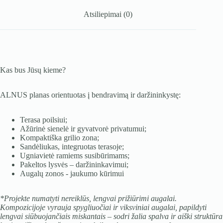
Atsiliepimai (0)
Kas bus Jūsų kieme?
ALNUS planas orientuotas į bendravimą ir daržininkystę:
Terasa poilsiui;
Ažūrinė sienelė ir gyvatvorė privatumui;
Kompaktiška grilio zona;
Sandėliukas, integruotas terasoje;
Ugniavietė ramiems susibūrimams;
Pakeltos lysvės – daržininkavimui;
Augalų zonos - jaukumo kūrimui
*Projekte numatyti nereiklūs, lengvai prižiūrimi augalai.
Kompozicijoje vyrauja spygliuočiai ir viksviniai augalai, papildyti
lengvai siūbuojančiais miskantais – sodri žalia spalva ir aiški struktūra