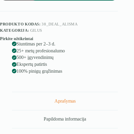
Alisma
PRODUKTO KODAS:
38_DEAL_ALISMA
KATEGORIJA:
GILUS
Pirkite užtikrintai
Siuntimas per 2–3 d.
25+ metų profesionalumo
500+ įgyvendinimų
Ekspertų patirtis
100% pinigų grąžinimas
Aprašymas
Papildoma informacija