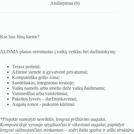
Atsiliepimai (0)
Kas bus Jūsų kieme?
ALISMA planas orientuotas į vaikų veiklas bei daržininkystę:
Terasa poilsiui;
Ažūrinė sienelė ir gyvatvorė privatumui;
Kompaktiška grilio zona;
Sandėliukas, integruotas terasoje;
Vaikų namelis arba smėlio dėžė vaikų žaidimams;
Vaismedžiai arba vaiskrūmiai;
Pakeltos lysvės – daržininkavimui;
Augalų zonos - jaukumo kūrimui
*Projekte numatyti nereiklūs, lengvai prižiūrimi augalai.
Kompozicijoje vyrauja spygliuočiai ir viksviniai augalai, papildyti
lengvai siūbuojančiais miskantais – sodri žalia spalva ir aiški struktūra