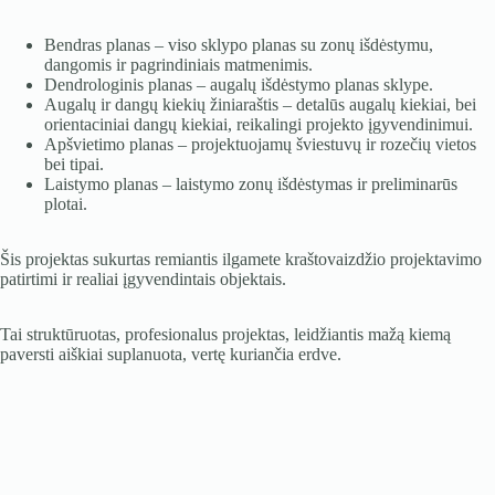
Bendras planas – viso sklypo planas su zonų išdėstymu,
dangomis ir pagrindiniais matmenimis.
Dendrologinis planas – augalų išdėstymo planas sklype.
Augalų ir dangų kiekių žiniaraštis – detalūs augalų kiekiai, bei
orientaciniai dangų kiekiai, reikalingi projekto įgyvendinimui.
Apšvietimo planas – projektuojamų šviestuvų ir rozečių vietos
bei tipai.
Laistymo planas – laistymo zonų išdėstymas ir preliminarūs
plotai.
Šis projektas sukurtas remiantis ilgamete kraštovaizdžio projektavimo
patirtimi ir realiai įgyvendintais objektais.
Tai struktūruotas, profesionalus projektas, leidžiantis mažą kiemą
paversti aiškiai suplanuota, vertę kuriančia erdve.