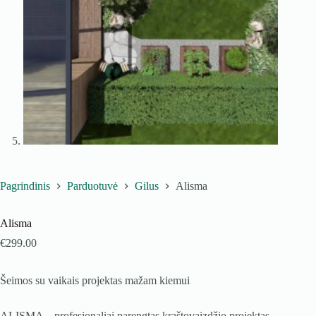
Pagrindinis
Parduotuvė
Gilus
Alisma
Alisma
€
299.00
Šeimos su vaikais projektas mažam kiemui
ALISMA – profesionaliai parengtas kraštovaizdžio projektas