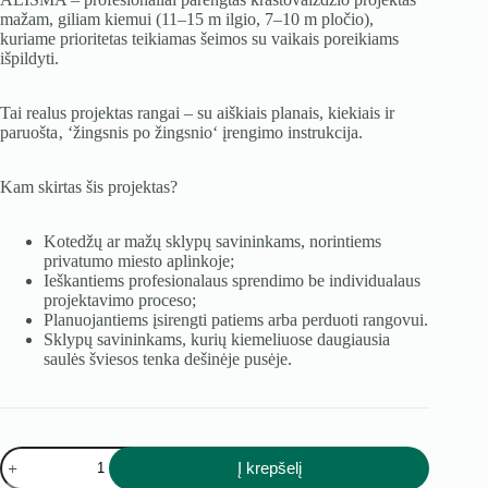
mažam, giliam kiemui (11–15 m ilgio, 7–10 m pločio),
kuriame prioritetas teikiamas šeimos su vaikais poreikiams
išpildyti.
Tai realus projektas rangai – su aiškiais planais, kiekiais ir
paruošta‚ ‘žingsnis po žingsnio‘ įrengimo instrukcija.
Kam skirtas šis projektas?
Kotedžų ar mažų sklypų savininkams, norintiems
privatumo miesto aplinkoje;
Ieškantiems profesionalaus sprendimo be individualaus
projektavimo proceso;
Planuojantiems įsirengti patiems arba perduoti rangovui.
Sklypų savininkams, kurių kiemeliuose daugiausia
saulės šviesos tenka dešinėje pusėje.
produkto
Į krepšelį
kiekis: