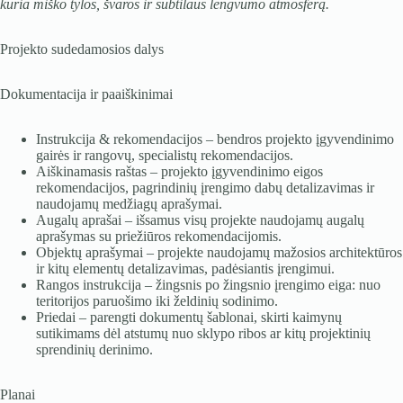
kuria miško tylos, švaros ir subtilaus lengvumo atmosferą.
Projekto sudedamosios dalys
Dokumentacija ir paaiškinimai
Instrukcija & rekomendacijos – bendros projekto įgyvendinimo
gairės ir rangovų, specialistų rekomendacijos.
Aiškinamasis raštas – projekto įgyvendinimo eigos
rekomendacijos, pagrindinių įrengimo dabų detalizavimas ir
naudojamų medžiagų aprašymai.
Augalų aprašai – išsamus visų projekte naudojamų augalų
aprašymas su priežiūros rekomendacijomis.
Objektų aprašymai – projekte naudojamų mažosios architektūros
ir kitų elementų detalizavimas, padėsiantis įrengimui.
Rangos instrukcija – žingsnis po žingsnio įrengimo eiga: nuo
teritorijos paruošimo iki želdinių sodinimo.
Priedai – parengti dokumentų šablonai, skirti kaimynų
sutikimams dėl atstumų nuo sklypo ribos ar kitų projektinių
sprendinių derinimo.
Planai